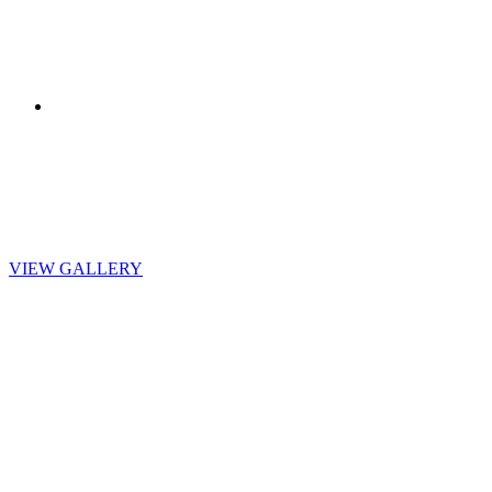
Beardman
Amazing high
quality products for
the guy in your life.
VIEW GALLERY
Old
School
Classic & Cool
designs that will