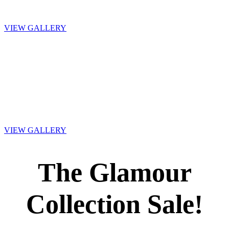
never ever go out of
style
VIEW GALLERY
Seasonal
Seasons change and
so do trends, get the
latest and greatest
VIEW GALLERY
The Glamour
Collection Sale!