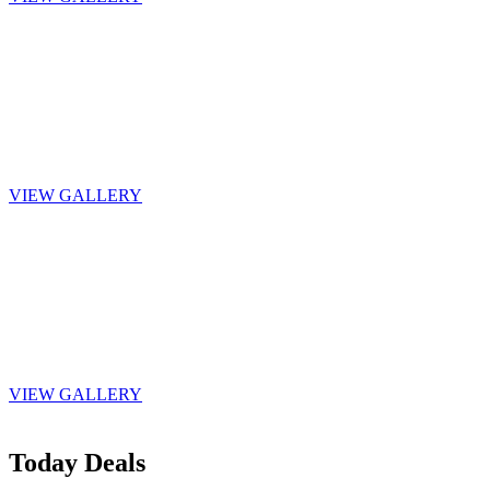
Featured
View our latest
featured products
VIEW GALLERY
Elegant
Pure style and
sophistication
VIEW GALLERY
Today Deals