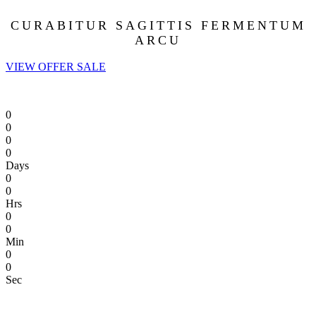
CURABITUR SAGITTIS FERMENTUM
ARCU
VIEW OFFER SALE
0
0
0
0
Days
0
0
Hrs
0
0
Min
0
0
Sec