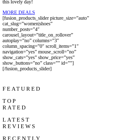
this lovely day!
MORE DEALS
[fusion_products_slider picture_size=”auto”
cat_slug=”women|shoes”
number_posts=”4″
carousel_layout=”title_on_rollover”
autoplay=”no” columns=”3″
column_spacing=”0″ scroll_items=”1″
navigation=”yes” mouse_scroll=”no”
show_cats=”yes” show_price=”yes”
show_buttons=”no” class=”” id=””]
[/fusion_products_slider]
FEATURED
TOP
RATED
LATEST
REVIEWS
RECENTLY