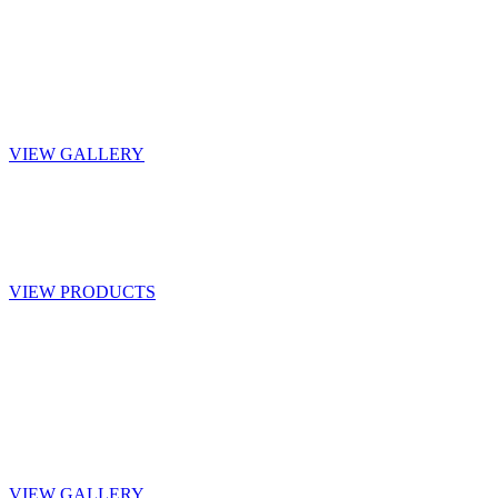
Seasonal
4 SEASONS
GEAR
VIEW GALLERY
Women’s Collection
HOT STYLES FOR HER
VIEW PRODUCTS
On Sale
Check out our latest
promotions
VIEW GALLERY