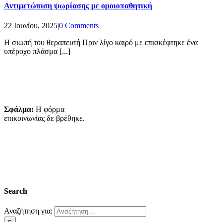
Αντιμετώπιση ψωρίασης με ομοιοπαθητική
22 Ιουνίου, 2025
|
0 Comments
Η σιωπή του θεραπευτή Πριν λίγο καιρό με επισκέφτηκε ένα
υπέροχο πλάσμα [...]
GET DISCOUNTS
EVERYDAY TO
YOUR EMAIL
Σφάλμα:
Η φόρμα
επικοινωνίας δε βρέθηκε.
FOLLOW US IN
OUR SOCIAL
NETWORKS
Search
Αναζήτηση για: