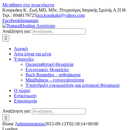
Μετάβαση στο περιεχόμενο
Κουρκάκη Κ. Ζωή MD, MSc, Πτυχιούχος Ιατρικής Σχολής Α.Π.Θ.
Τηλ.: 6948179725
|
zoi.kourkaki@yahoo.com
Facebook
Instagram
Αναζήτηση για:
Αρχική
Λίγα λόγια για μένα
Υπηρεσίες
Ομοιοπαθητική Θεραπεία
Ενεργειακές Θεραπείες
Bach Remedies – ανθοϊάματα
Mindfulness – ενσυνειδητότητα
Υποστήριξη εγκυμοσύνης και μητρικού θηλασμού
Ο χώρος
Ενημέρωση
Επικοινωνία
Αναζήτηση για:
Home 2
administratoras
2015-09-12T02:18:14+00:00
Loading...