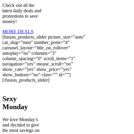
Check out all the
latest daily deals and
promotions to save
money!
MORE DEALS
[fusion_products_slider picture_size=”auto”
cat_slug=”men” number_posts=”4″
carousel_layout=”title_on_rollover”
autoplay=”no” columns=”3″
column_spacing=”0″ scroll_items=”1″
navigation=”yes” mouse_scroll=”no”
show_cats=”yes” show_price=”yes”
show_buttons=”no” class=”” id=””]
[/fusion_products_slider]
Sexy
Monday
We love Monday’s
and decided to give
the most savings on